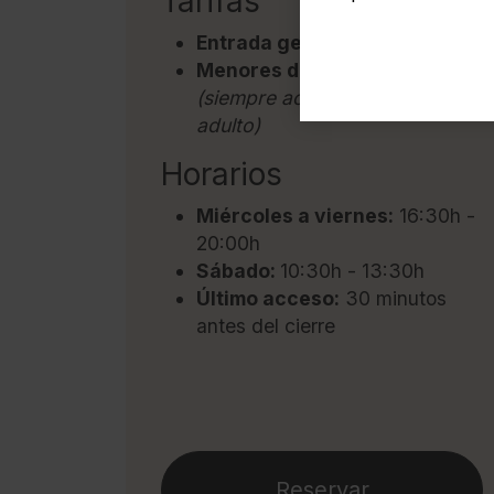
Tarifas
Entrada general:
3€
Menores de 16 años:
Gratis
(siempre acompañados por un
adulto)
Horarios
Miércoles a viernes:
16:30h -
20:00h
Sábado:
10:30h - 13:30h
Último acceso:
30 minutos
antes del cierre
Reservar