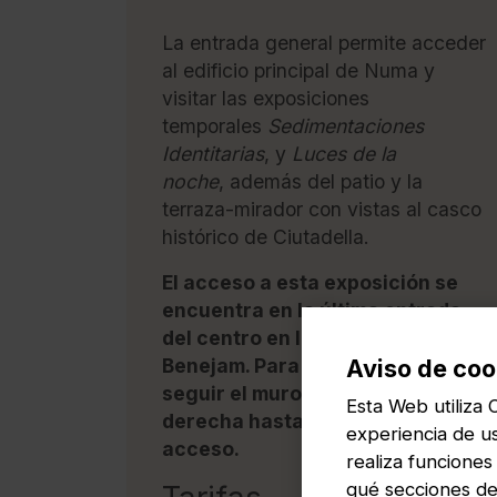
La entrada general permite acceder
al edificio principal de Numa y
visitar las exposiciones
temporales
Sedimentaciones
Identitarias
, y
Luces de la
noche
, además del patio y la
terraza-mirador con vistas al casco
histórico de Ciutadella.
El acceso a esta exposición se
encuentra en la última entrada
del centro en la calle Marino
Benejam. Para llegar, hay que
Aviso de coo
seguir el muro de marés hacia la
Esta Web utiliza 
derecha hasta la puerta de
experiencia de u
acceso.
realiza funcione
qué secciones de 