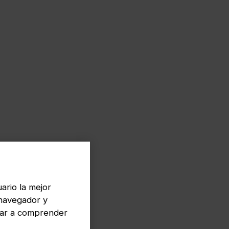
ario la mejor
 navegador y
dar a comprender